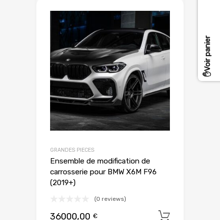
GRANDES PIECES
Ensemble de modification de
carrosserie pour BMW X6M F96
(2019+)
(0 reviews)
36000,00
Add to c
€